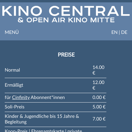
MENÜ
EN | DE
PREISE
14.00
Normal
€
12.00
Ermäßigt
€
für
Cinfinity
Abonnent*innen
0.00 €
Soli-Preis
5.00 €
Kinder & Jugendliche bis 15 Jahre &
7.00 €
Begleitung
Koop-Preis | Ehrenamtskarte | private