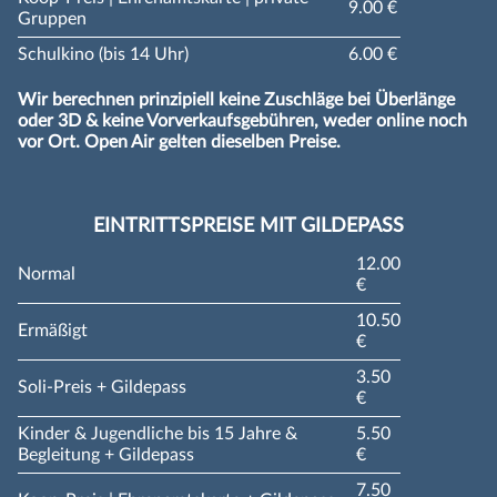
9.00 €
Gruppen
Schulkino (bis 14 Uhr)
6.00 €
Wir berechnen prinzipiell keine Zuschläge bei Überlänge
oder 3D & keine Vorverkaufsgebühren, weder online noch
vor Ort. Open Air gelten dieselben Preise.
EINTRITTSPREISE MIT GILDEPASS
12.00
Normal
€
10.50
Ermäßigt
€
3.50
Soli-Preis + Gildepass
€
Kinder & Jugendliche bis 15 Jahre &
5.50
Begleitung + Gildepass
€
7.50