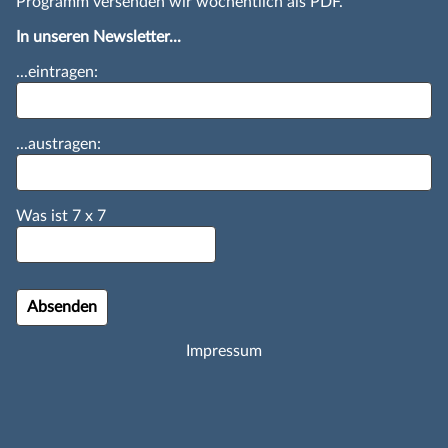
Programm versenden wir wöchentlich als PDF.
In unseren Newsletter...
...eintragen:
...austragen:
Was ist
7
x
7
Impressum