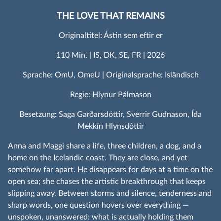
THE LOVE THAT REMAINS
Originaltitel: Ástin sem eftir er
110 Min. | IS, DK, SE, FR | 2026
Sprache: OmU, OmeU | Originalsprache: Isländisch
Regie: Hlynur Pálmason
Besetzung: Saga Garðarsdóttir, Sverrir Gudnason, Ída
Mekkín Hlynsdóttir
Anna and Maggi share a life, three children, a dog, and a
home on the Icelandic coast. They are close, and yet
somehow far apart. He disappears for days at a time on the
open sea; she chases the artistic breakthrough that keeps
slipping away. Between storms and silence, tenderness and
sharp words, one question hovers over everything —
unspoken, unanswered: what is actually holding them