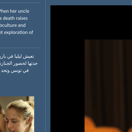
 When her uncle
s death raises
ubculture and
t exploration of
تعيش ليليا في باري
جدتها لحضور الجنازة