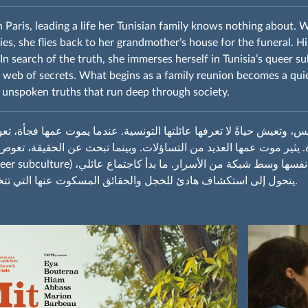
 in Paris, leading a life her Tunisian family knows nothing about.
es, she flies back to her grandmother’s house for the funeral. Hi
In search of the truth, she immerses herself in Tunisia’s queer s
 web of secrets. What begins as a family reunion becomes a quie
unspoken truths that run deep through society.
س، وتعيش حياةً لا تعرفها عائلتها التونسية. عندما يموت عمها فجأة، تع
. يثير موت عمها العديد من التساؤلات. وبينما تبحث عن الحقيقة، تغوص
يتحول إلى استكشاف هادئ للخجل والحقائق المسكوت عنها التي تتخلل المجتمع.