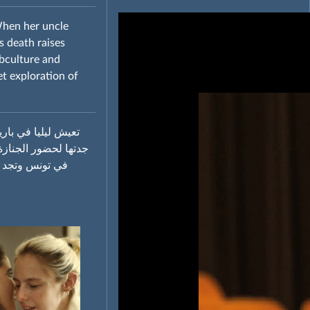
 When her uncle
s death raises
ubculture and
t exploration of
تعيش ليليا في باري
جدتها لحضور الجنازة