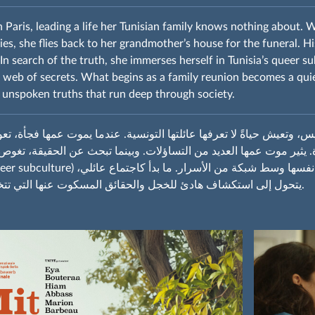
 in Paris, leading a life her Tunisian family knows nothing about.
es, she flies back to her grandmother’s house for the funeral. Hi
In search of the truth, she immerses herself in Tunisia’s queer s
 web of secrets. What begins as a family reunion becomes a quie
unspoken truths that run deep through society.
س، وتعيش حياةً لا تعرفها عائلتها التونسية. عندما يموت عمها فجأة، تع
. يثير موت عمها العديد من التساؤلات. وبينما تبحث عن الحقيقة، تغوص
يتحول إلى استكشاف هادئ للخجل والحقائق المسكوت عنها التي تتخلل المجتمع.