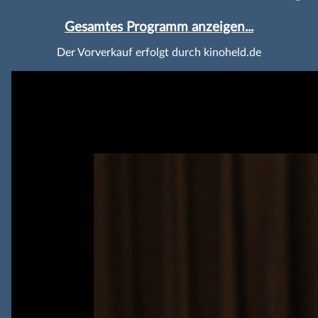
Gesamtes Programm anzeigen...
Der Vorverkauf erfolgt durch kinoheld.de