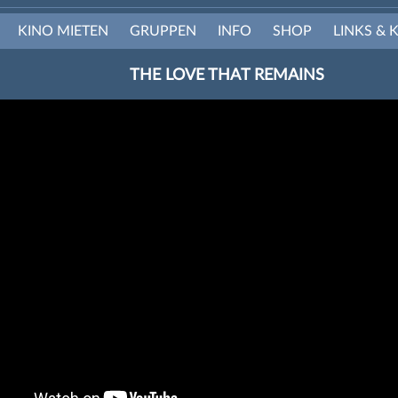
KINO MIETEN
GRUPPEN
INFO
SHOP
LINKS & 
THE LOVE THAT REMAINS