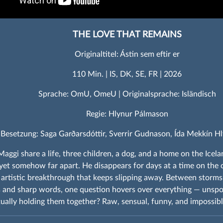
THE LOVE THAT REMAINS
Originaltitel: Ástin sem eftir er
110 Min. | IS, DK, SE, FR | 2026
Sprache: OmU, OmeU | Originalsprache: Isländisch
Regie: Hlynur Pálmason
Besetzung: Saga Garðarsdóttir, Sverrir Gudnason, Ída Mekkín Hl
aggi share a life, three children, a dog, and a home on the Icela
 yet somehow far apart. He disappears for days at a time on the 
 artistic breakthrough that keeps slipping away. Between storms 
 and sharp words, one question hovers over everything — unsp
tually holding them together? Raw, sensual, funny, and impossibl