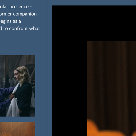
ular presence –
 former companion
egins as a
ed to confront what