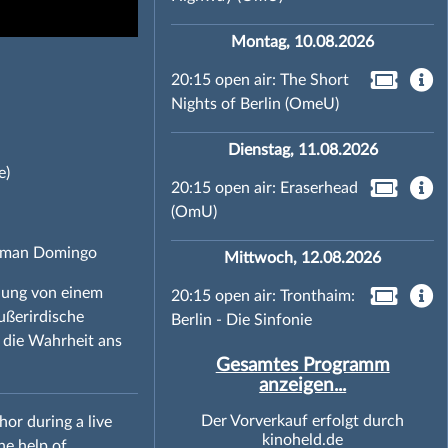
Montag, 10.08.2026
20:15 open air: The Short
Nights of Berlin (OmeU)
Dienstag, 11.08.2026
e)
20:15 open air: Eraserhead
(OmU)
Colman Domingo
Mittwoch, 12.08.2026
dung von einem
20:15 open air: Tronthaim:
ußerirdische
Berlin - Die Sinfonie
, die Wahrheit ans
Gesamtes Programm
anzeigen...
Der Vorverkauf erfolgt durch
or during a live
kinoheld.de
he help of