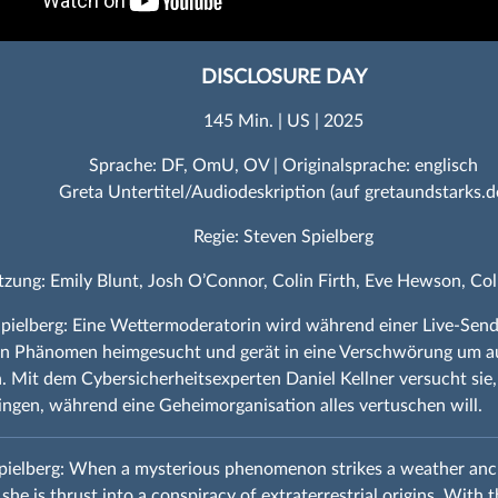
DISCLOSURE DAY
145 Min. | US | 2025
Sprache: DF, OmU, OV | Originalsprache: englisch
Greta Untertitel/Audiodeskription (auf gretaundstarks.d
Regie: Steven Spielberg
tzung: Emily Blunt, Josh O’Connor, Colin Firth, Eve Hewson, 
pielberg: Eine Wettermoderatorin wird während einer Live-Sen
n Phänomen heimgesucht und gerät in eine Verschwörung um a
n. Mit dem Cybersicherheitsexperten Daniel Kellner versucht sie
ringen, während eine Geheimorganisation alles vertuschen will.
pielberg: When a mysterious phenomenon strikes a weather anch
she is thrust into a conspiracy of extraterrestrial origins. With t