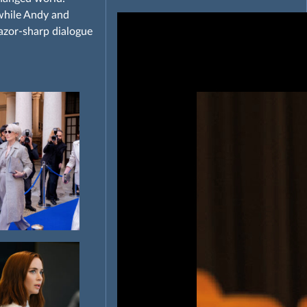
 while Andy and
azor‑sharp dialogue