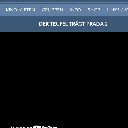
KINO MIETEN
GRUPPEN
INFO
SHOP
LINKS & 
DER TEUFEL TRÄGT PRADA 2