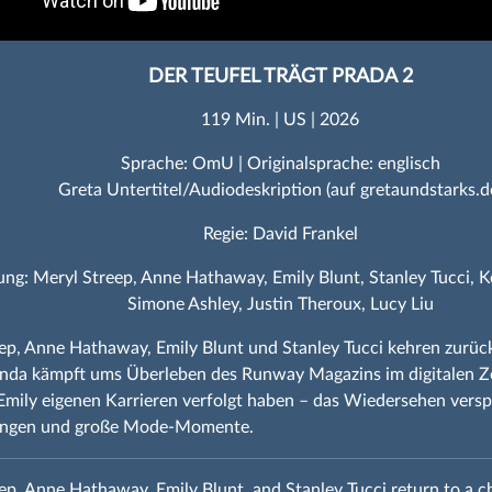
DER TEUFEL TRÄGT PRADA 2
119 Min. | US | 2026
Sprache: OmU | Originalsprache: englisch
Greta Untertitel/Audiodeskription (auf gretaundstarks.d
Regie: David Frankel
ung: Meryl Streep, Anne Hathaway, Emily Blunt, Stanley Tucci, 
Simone Ashley, Justin Theroux, Lucy Liu
ep, Anne Hathaway, Emily Blunt und Stanley Tucci kehren zurück
nda kämpft ums Überleben des Runway Magazins im digitalen Ze
mily eigenen Karrieren verfolgt haben – das Wiedersehen versp
ungen und große Mode‑Momente.
ep, Anne Hathaway, Emily Blunt, and Stanley Tucci return to a 