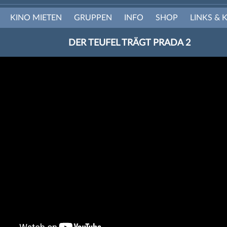
KINO MIETEN
GRUPPEN
INFO
SHOP
LINKS & 
DER TEUFEL TRÄGT PRADA 2