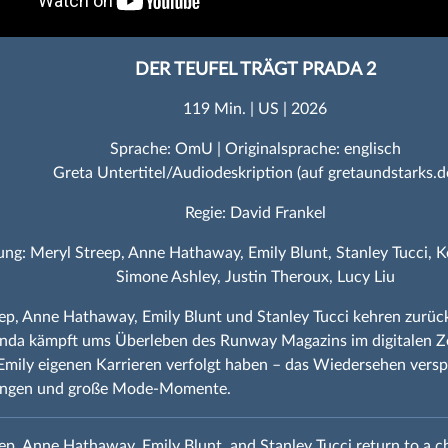
DER TEUFEL TRÄGT PRADA 2
119 Min. | US | 2026
Sprache: OmU | Originalsprache: englisch
Greta Untertitel/Audiodeskription (auf gretaundstarks.d
Regie: David Frankel
ung: Meryl Streep, Anne Hathaway, Emily Blunt, Stanley Tucci, 
Simone Ashley, Justin Theroux, Lucy Liu
ep, Anne Hathaway, Emily Blunt und Stanley Tucci kehren zurück
nda kämpft ums Überleben des Runway Magazins im digitalen Ze
mily eigenen Karrieren verfolgt haben – das Wiedersehen versp
ungen und große Mode‑Momente.
ep, Anne Hathaway, Emily Blunt, and Stanley Tucci return to a 