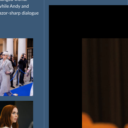
 while Andy and
azor‑sharp dialogue