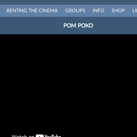
RENTING THE CINEMA
GROUPS
INFO
SHOP
L
POM POKO