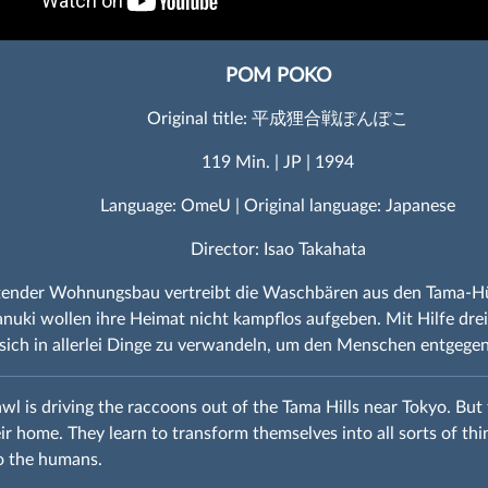
POM POKO
Original title: 平成狸合戦ぽんぽこ
119 Min. | JP | 1994
Language: OmeU | Original language: Japanese
Director: Isao Takahata
tender Wohnungsbau vertreibt die Waschbären aus den Tama-Hüg
anuki wollen ihre Heimat nicht kampflos aufgeben. Mit Hilfe drei
, sich in allerlei Dinge zu verwandeln, um den Menschen entgege
wl is driving the raccoons out of the Tama Hills near Tokyo. But 
ir home. They learn to transform themselves into all sorts of thi
o the humans.