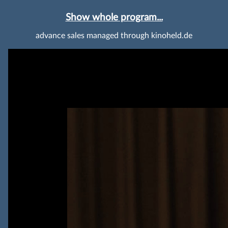
Show whole program...
advance sales managed through kinoheld.de