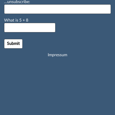
...unsubscribe:
What is
5
+
8
Impressum