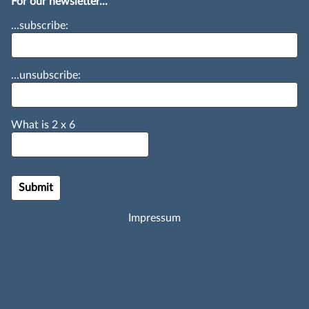
For our newsletter...
...subscribe:
...unsubscribe:
What is
2
x
6
Impressum